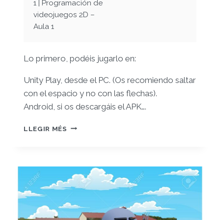
1 | Programación de
videojuegos 2D –
Aula 1
Lo primero, podéis jugarlo en:
Unity Play, desde el PC. (Os recomiendo saltar
con el espacio y no con las flechas).
Android, si os descargáis el APK….
SUPER
LLEGIR MÉS
STANDARD
PLATFORMER,
SEGUNDO
NIVEL
Y
TABLAS
DE
RÉCORDS.