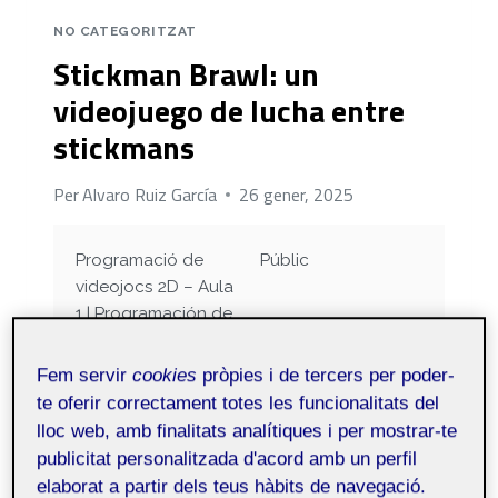
NO CATEGORITZAT
Stickman Brawl: un
videojuego de lucha entre
stickmans
Per
Alvaro Ruiz García
26 gener, 2025
Programació de
Públic
videojocs 2D – Aula
1 | Programación de
videojuegos 2D –
Aula 1
Fem servir
cookies
pròpies i de tercers per poder-
te oferir correctament totes les funcionalitats del
lloc web, amb finalitats analítiques i per mostrar-te
Para esta práctica final, me he decidido a
publicitat personalitzada d'acord amb un perfil
hacer un videojuego de lucha con algo de
elaborat a partir dels teus hàbits de navegació.