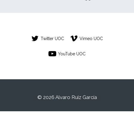
Twitter UOC
Vimeo UOC
YouTube UOC
© 2026 Alvaro Ruiz García
Aquest és un espai de treball personal
d'un/a estudiant de la Universitat Oberta de