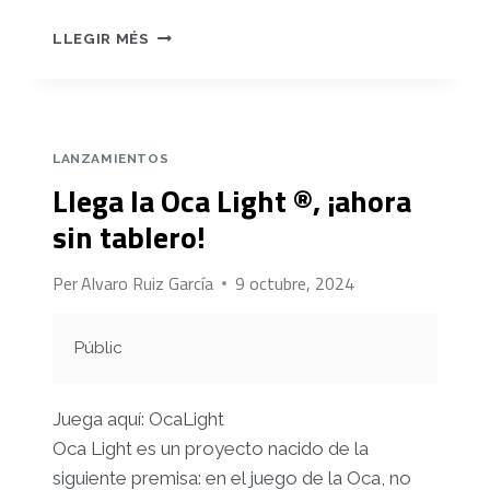
SUPER
LLEGIR MÉS
STANDARD
PLATFORMER:
LA
COPIA
MÁS
LANZAMIENTOS
ORIGINAL
Llega la Oca Light ®, ¡ahora
DEL
SUPER
sin tablero!
MARIO.
PRÓXIMAMENTE
Per
Alvaro Ruiz García
9 octubre, 2024
EN
PLAY
STORE
Públic
Juega aquí: OcaLight
Oca Light es un proyecto nacido de la
siguiente premisa: en el juego de la Oca, no