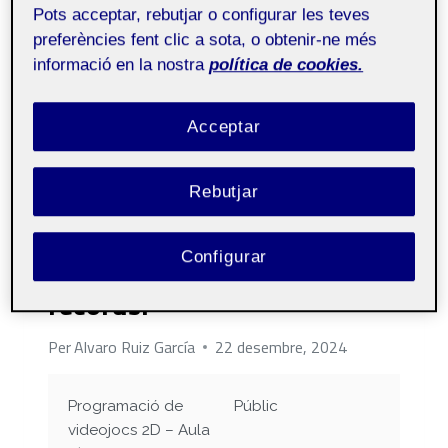
plataformas. Podéis jugarlo en dos formatos:
Pots acceptar, rebutjar o configurar les teves
preferències fent clic a sota, o obtenir-ne més
WebGL en Unity Play: más comodo,…
informació en la nostra
política de cookies.
STICKMAN
LLEGIR MÉS
BRAWL:
Acceptar
UN
VIDEOJUEGO
DE
LUCHA
Rebutjar
LANZAMIENTOS
ENTRE
Super Standard Platformer,
STICKMANS
Configurar
segundo nivel y tablas de
récords.
Per
Alvaro Ruiz García
22 desembre, 2024
Programació de
Públic
videojocs 2D – Aula