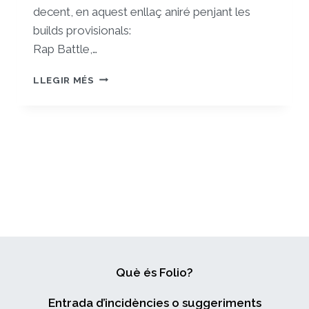
decent, en aquest enllaç aniré penjant les
builds provisionals:
Rap Battle,…
PROXIMA
LLEGIR MÉS
MENTE
Què és Folio?
Entrada d’incidències o suggeriments