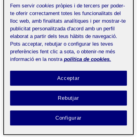
Fem servir
cookies
pròpies i de tercers per poder-
Juega aquí:
OcaLight
te oferir correctament totes les funcionalitats del
lloc web, amb finalitats analítiques i per mostrar-te
Oca Light es un proyecto nacido de la siguiente
publicitat personalitzada d'acord amb un perfil
elaborat a partir dels teus hàbits de navegació.
premisa:
en el juego de la Oca, no necesitas
Pots acceptar, rebutjar o configurar les teves
tomar decisiones.
Esto hace que todos los
preferències fent clic a sota, o obtenir-ne més
medios necesarios para llevar a cabo una partida
informació en la nostra
política de cookies.
de este juego sean prescindibles.
Acceptar
Así pues, en esta versión del juego, bastará con un
móvil y algunos de tus amigos. Y lo mejor es que
¡los amigos son opcionales!. Sin molestos dados
Rebutjar
y sin rudiosos cubiletes, ahora la Oca es más
accesible y menos divertida
Configurar