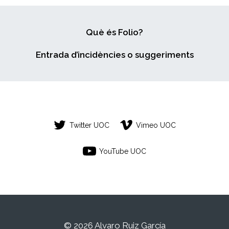
Què és Folio?
Entrada d’incidències o suggeriments
Twitter UOC
Vimeo UOC
YouTube UOC
© 2026 Alvaro Ruiz García