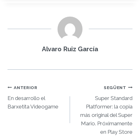
Alvaro Ruiz García
Navegació
ANTERIOR
SEGÜENT
d'entrades
En desarrollo el
Super Standard
Barxetita Videogame
Platformer: la copia
más original del Super
Mario. Próximamente
en Play Store